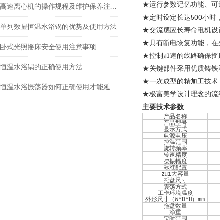
★运行参数记忆功能、可
高速离心机的操作规程及维护保养注意事项
★定时设定长达500小
单列数显恒温水浴锅的优势及使用方法
★交流感应长寿命电机设
★具有断电恢复功能，在
卧式光照摇床安全使用注意事项
★控制加速的线路确保摇
恒温水浴锅的正确使用方法
★关键部件采用优质铸铁
★一次成型的精加工技术
恒温水浴振荡器如何正确使用才能延长寿命
★极富美学设计理念的流
主要技术参数
产品名称
产品型号
显示方式
电源电压
控温范围
旋转频率
转速精度
摆振幅度
标准配置
zui大容量
托盘尺寸
震荡方式
工作环境温度
外形尺寸（W*D*H）mm
拖盘数量
净重
定时范围