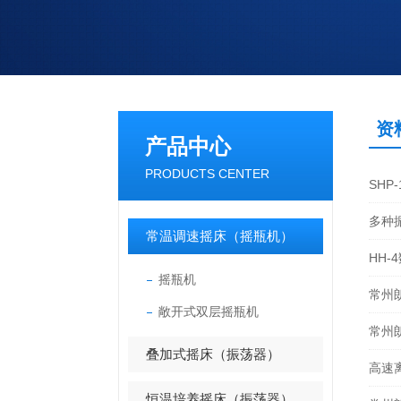
资
产品中心
PRODUCTS CENTER
SHP
多种
常温调速摇床（摇瓶机）
HH
摇瓶机
常州
敞开式双层摇瓶机
常州
叠加式摇床（振荡器）
高速
恒温培养摇床（振荡器）