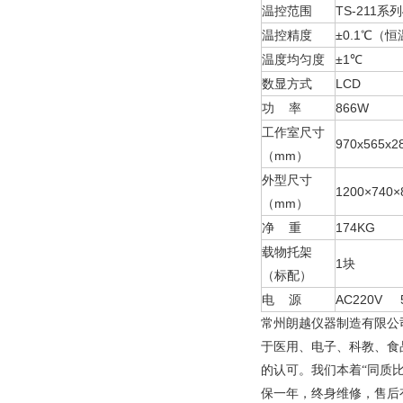
温控范围
TS-211
温控精度
±0.1℃（
温度均匀度
±1℃
数显方式
LCD
功 率
866W
工作室尺寸
970x565x2
（mm）
外型尺寸
1200×740×
（mm）
净 重
174KG
载物托架
1块
（标配）
电 源
AC220V 
常州朗越仪器制造有限公
于医用、电子、科教、食
的认可。我们本着“同质
保一年，终身维修，售后