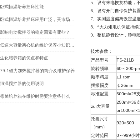
5、设有来电恢复功能，
卧式恒温培养摇床性能
6、设有开门自停保护装
7、实测温度偏离设定温
卧式恒温培养摇床应用广泛，受市场欢迎
8、*大力矩电机保证持
影响电动搅拌器的稳定因素有哪些？
9、整机静音设计，静电
低速大容量离心机的维护保养小知识---常州朗越
技术参数：
生化培养箱的优点和特点
产品型号
TS-211B
旋转频率
60～300rp
79-1磁力加热搅拌器的简介及维护保养
频率精度
±1 rpm
恒温搅拌器的使用说明
摆振幅度
￠26mm
标准配置
500ml×28
霉菌培养箱在维护时需要注意些什么
250ml×36
zui大容量
or1000ml×
托盘尺寸
920×500
（mm）
定时范围
0～999小时