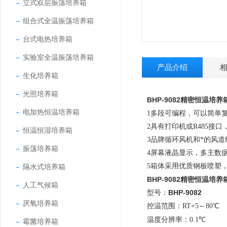
立式双层振荡培养箱
组合式全温振荡培养箱
台式电热培养箱
实验室全温振荡培养箱
产品介绍
生化培养箱
光照培养箱
BHP-9082
精密恒温培养
电加热恒温培养箱
1多段可编程，可以简单
2具有打印机或
R485
接口
恒温恒湿培养箱
3品牌循环风机和*的风
振荡培养箱
4屏幕液晶显示，多主数
5箱体采用优质钢板喷塑
隔水式培养箱
BHP-9082
精密恒温培养
人工气候箱
型号：
BHP-9082
厌氧培养箱
控温范围：
RT+5
～
80
℃
温度分辨率：
0.1
℃
霉菌培养箱