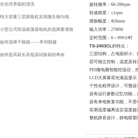
生化培养箱的清洗
旋转频率：
6
0-
28
0rpm
转速精度：
±1rpm
特大容量三层摇瓶机实现微生物与细胞的规模化高效培养
摆振幅度：
Φ26mm
小型立式恒温振荡器电机的选择要谨慎
输入功率：
2700
W
定时范围：
0～999小时
如何选择干燥箱------常州朗越
TS-2403CL
的特点：
三
层结构，占地面积小、
如何提高延长高低温试验箱的寿命
层可独立控制，温度及转
PID微电脑智能控温仪，
LCD大屏幕背光液晶显
个性化程序设计，可预设
设有运行参数记忆功能，
设有来电恢复功能，不受
实测温度偏离设定温度超
整机静音设计，静电喷塑