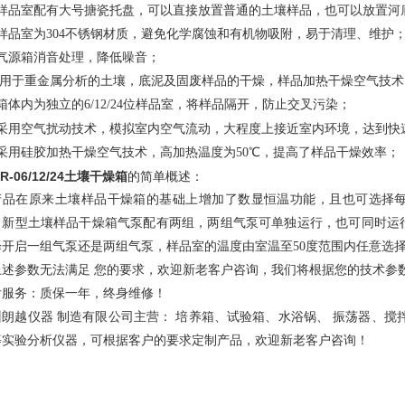
、样品室配有大号搪瓷托盘，可以直接放置普通的土壤样品，也可以放置河
、样品室为304不锈钢材质，避免化学腐蚀和有机物吸附，易于清理、维护
、气源箱消音处理，降低噪音；
、 用于重金属分析的土壤，底泥及固废样品的干燥，样品加热干燥空气技
箱体内为独立的6/12/24位样品室，将样品隔开，防止交叉污染；
大程度上接近室内环境，达到快
、采用空气扰动技术，模拟室内空气流动，
、采用硅胶加热干燥空气技术，高加热温度为50℃，提高了样品干燥效率；
R-06/12/24
土壤干燥箱
的简单概述：
产品在原来土壤样品干燥箱的基础上增加了数显恒温功能，且也可选择
。新型土壤样品干燥箱气泵配有两组，两组气泵可单独运行，也可同时运
择开启一组气泵还是两组气泵，样品室的温度由室温至50度范围内任意选
上述参数无法满足 您的要求，欢迎新老客户咨询，我们将根据您的技术参
后服务：质保一年，终身维修！
州朗越仪器 制造有限公司主营： 培养箱、试验箱、水浴锅、 振荡器、搅
等实验分析仪器，可根据客户的要求定制产品，欢迎新老客户咨询！