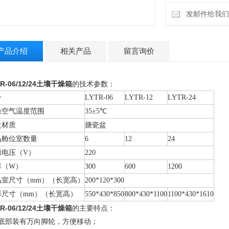
发邮件给我们：la
产品介绍
相关产品
留言询价
R-06/12/24
土壤干燥箱
的技术参数：
号
LYTR-06
LYTR-12
LYTR-24
燥空气温度范围
35±5℃
盘材质
搪瓷盆
品舱位室数量
6
12
24
源电压（V）
220
率（W）
300
600
1200
品室尺寸（mm）（长宽高）
200*120*300
形尺寸（mm）（长宽高）
550*430*850
800*430*1100
1100*430*1610
R-06/12/24
土壤干燥箱
的主要特点：
底部装有万向脚轮，方便移动；