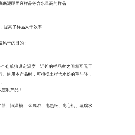
底底泥即固废样品等含水量高的样品
；
术，提高了样品风干效率；
速风干的目的；
每个仓单独设定温度，近邻的样品室之间相互无干
行。使用本产品时，可根据土样含水份的重与轻，
择。
数定制产品！
拌器、恒温槽、 金属浴、电热板、离心机、蒸馏水