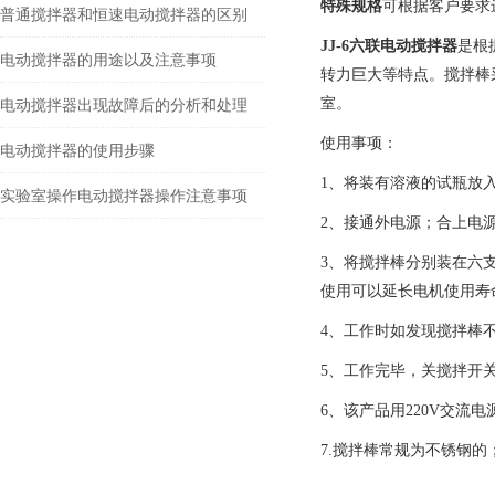
特殊规格
可根据客户要求
普通搅拌器和恒速电动搅拌器的区别
JJ-6
六联电动搅拌器
是根
电动搅拌器的用途以及注意事项
转力巨大等特点。搅拌棒
室。
电动搅拌器出现故障后的分析和处理
使用事项：
电动搅拌器的使用步骤
1
、将装有溶液的试瓶放
实验室操作电动搅拌器操作注意事项
2
、接通外电源；合上电
3
、将搅拌棒分别装在六
使用可以延长电机使用寿
4
、工作时如发现搅拌棒
5
、工作完毕，关搅拌开
6
、该产品用220V交流
7.
搅拌棒常规为不锈钢的