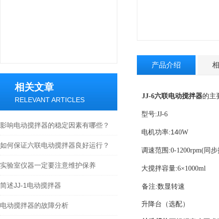
产品介绍
相关文章
JJ-6
六联电动搅拌器
的主
RELEVANT ARTICLES
:
型号
JJ-6
影响电动搅拌器的稳定因素有哪些？
:14
电机功率
0W
如何保证六联电动搅拌器良好运行？
:
调速范围
0-1200rpm
(
同步
实验室仪器一定要注意维护保养
:
大搅拌容量
6
×1000ml
简述JJ-1电动搅拌器
:
备注
数显转速
升降台（选配）
电动搅拌器的故障分析