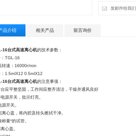
发邮件给我们：la
产品介绍
相关产品
留言询价
L-16台式高速离心机
的技术参数：
：TGL-16
i高转速：16000r/min
1.5mlХ12 0.5mlХ12
L-16台式高速离心机
的注意事项：
作台应平整坚固，工作间应整齐清洁，干燥并通风良好
开电源开关，批示灯亮。
电源开关。
启离心盖，将内腔及转头擦拭干净。
放称量*的试管。
闭离心盖。