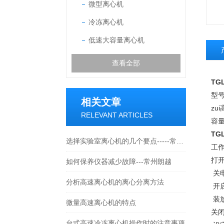
微型离心机
冷冻离心机
低速大容量离心机
查看全部
TG
型号
相关文章
zu
RELEVANT ARTICLES
容量：
TG
选择实验室离心机的几个要点-----常州朗越
工
打
如何保养仪器减少故障---常州朗越
关
分析高速离心机的离心分离方法
开
装
微量高速离心机的特点
关
台式高速冷冻离心机操作时的注意事项