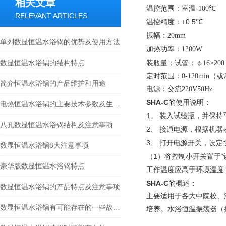
相关文章
温控范围：
室温
-100
℃
RELEVANT ARTICLES
温控精度：±0.5
℃
振幅：
20mm
单列数显恒温水浴锅的优势及使用方法
加热功率：
1200W
数显恒温水浴锅的结构特点
装瓶量：
试管：￠
16×200
定时范围：
0-120min
（或
简介恒温水浴锅的产品维护和用途
电源：
交流
220V50Hz
SHA-C
的使用说明：
电热恒温水浴锅的主要技术参数及生产厂家
1
、
装入试验瓶，并保持
八孔数显恒温水浴锅结构及注意事项
2
、
接通电源，根据机器
3
、
打开电源开关，设定
数显恒温水浴锅8大注意事项
1
“
（
）将控制小开关置于
豪华版数显恒温水浴锅特点
工作温度应高于环境温度
SHA-C
的概述：
数显恒温水浴锅的产品特点及注意事项
主要适用于各大中院校、
数显恒温水浴锅有可能存在的一些故障分析----常州朗越
培养。水浴恒温振荡器（