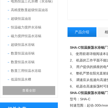
电热恒温三孔水槽（水浴锅）
高精度数显超级恒温油浴
超级恒温油浴
恒温磁力搅拌水浴锅
产品介绍
磁力搅拌恒温水浴锅
超级恒温水浴锅
SHA-C
恒温振荡水浴锅厂
数显恒温油浴锅
1,
使用前请详细阅读本
2
、
机器的工作平面不能
数显恒温水浴锅
3
、
用户提供的插座的电
数显三用恒温水浴箱
4
、
整机严禁在阳光直射
低温恒温水槽
5
、
调速应从低速向高速
6
、
机器在高速振荡时可
查看全部
SHA-C
恒温振荡水浴锅厂
型号：SHA-C
转速范围：
-300r/mi
起动