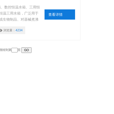
水箱、数控恒温水箱、三用恒
恒温三用水箱，广泛用于
查看详情
或生物制品、对器械煮沸
显三用恒温水箱是科研、院
浏览量：
4234
事业单位常用恒温加热设
 跳转到第
页