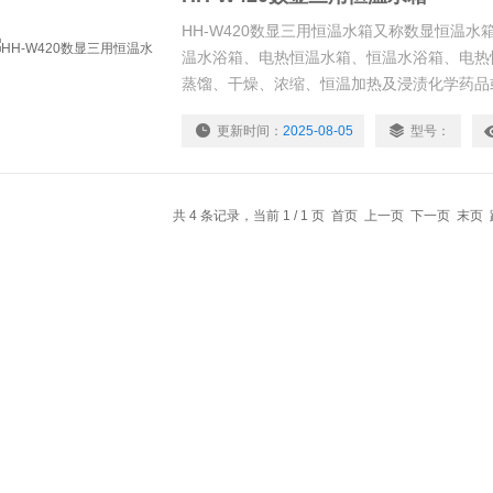
HH-W420数显三用恒温水箱又称数显恒温
温水浴箱、电热恒温水箱、恒温水浴箱、电热
蒸馏、干燥、浓缩、恒温加热及浸渍化学药品
消毒，也可用于其它温度试验。HH-420数
更新时间：
2025-08-05
型号：
校、环保、卫生防疫、石油、冶金、化工等企
备。
共 4 条记录，当前 1 / 1 页 首页 上一页 下一页 末页