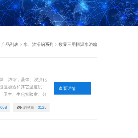
>
产品列表
>
水、油浴锅系列
>
数显三用恒温水浴箱
干燥、浓缩，蒸馏、浸渍化
恒温加热和其它温度试
查看详情
、卫生、生化实验室、分
00B
浏览量：
3125