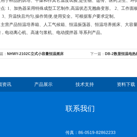
泛用于样品的烘培、干燥和作其它温度试验
,
是生物、遗传、医药卫生、环
特点
: 1
、加热器采用特殊成型工艺制作
,
高温状态无翘曲变形。
2
、工作面
。
3
、升温快且均匀
,
操作简便
,
使用安全。可根据客户要求定制。
司主营产品
恒温培养箱、人工气候箱、恒温振荡器、恒温培养摇床、大容
槽，电动离心机、高速匀浆机、电动搅拌器
.
等系列产品。
篇：
NHWY-2102C立式小容量恒温摇床
下一篇：
DB-2数显恒温电热
闻资讯
产品展示
技术支持
资料下载
联系我们
传真：86-0519-82862233