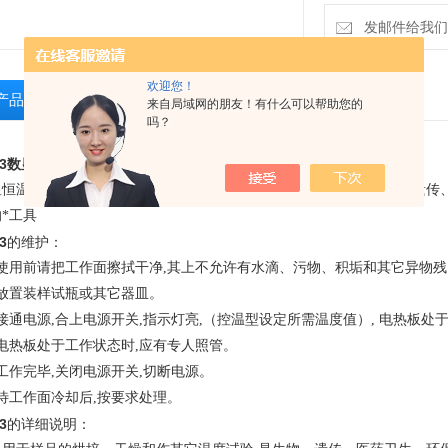
发邮件给我们：la
欢迎您！
产品介绍
相关产品
留言询价
来自局域网的朋友！有什么可以帮助您的
吗？
-3数显恒温电热板
的简单概述：
显恒温电热板广泛用于样品的烘培、干燥和作其它温度试验
,
是生物、遗传
*工具
3
的维护：
、使用前请把工作面擦拭干净
,
其上不允许有水滴、污物、积垢和其它异物残
放置装样试瓶或其它器皿。
接通电源
,
合上电源开关
,
指示灯亮
,
（控温型设定所需温度值）
,
电热板处
电热板处于工作状态时
,
应有专人照管。
工作完毕
,
关闭电源开关
,
切断电源。
待工作面冷却后
,
按要求处理。
3
的详细说明：