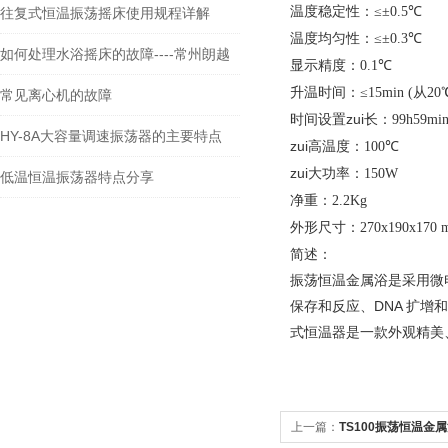
温度稳定性：
≤±0.5℃
往复式恒温振荡摇床使用规程详解
温度均匀性：
≤±0.3℃
如何处理水浴摇床的故障----常州朗越
显示精度：
0.1℃
升温时间：
≤15min (从2
常见离心机的故障
时间设置zui长：
99h59mi
HY-8A大容量调速振荡器的主要特点
zui高温度：
100℃
zui大功率：
150W
低温恒温振荡器特点分享
净重：
2.2Kg
外形尺寸：
270x190x170
简述：
振荡恒温金属浴
是采用微
保存和反应、DNA 扩增
式恒温器是一款外观精美
上一篇：
TS100振荡恒温金