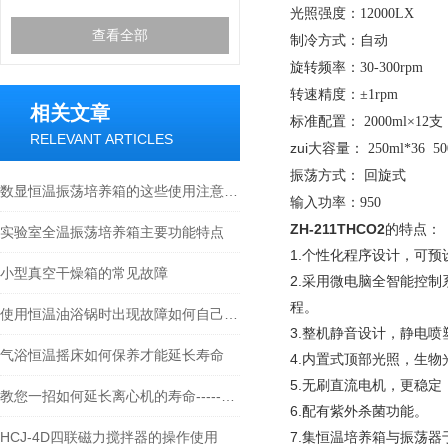
光照强度：
12000LX
查看全部
制冷方式：
自动
旋转频率：
30-300rpm
转速精度：
±1rpm
相关文章
标准配置：
2000ml×12支
RELEVANT ARTICLES
zui大容量：
250ml*36 50
振荡方式：
回旋式
数显恒温振荡培养箱的这些使用注意事项你知道多少？
输入功率：
950
ZH-211THCO2
的特点：
实验室全温振荡培养箱主要功能特点
1.个性化程序设计，可
小型真空干燥箱的常见故障
2.采用微电脑全智能控制
程。
使用恒温油浴锅时出现故障如何自己检修
3.整机静音设计，静电
气浴恒温摇床如何保养才能延长寿命
4.内置式顶部光照，生
5.无刷直流电机，更稳定
教您一招如何延长离心机的寿命-----常州朗越
6.配有紫外杀菌功能。
HCJ-4D四联磁力搅拌器的操作使用
7.集恒温培养箱与振荡