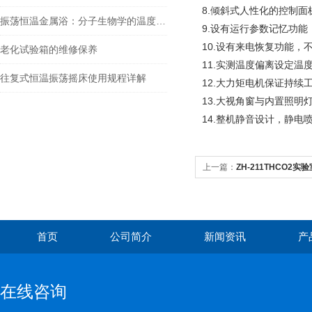
8.倾斜式人性化的控制
振荡恒温金属浴：分子生物学的温度管家
9.设有运行参数记忆功
10.设有来电恢复功能
老化试验箱的维修保养
11.实测温度偏离设定温
往复式恒温振荡摇床使用规程详解
12.大力矩电机保证持续
13.大视角窗与内置照明
14.整机静音设计，静
上一篇：
ZH-211THCO2
首页
公司简介
新闻资讯
产
在线咨询