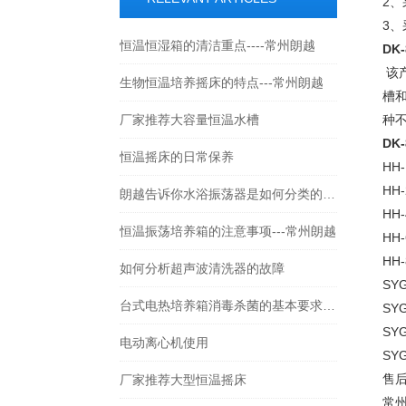
2
3
恒温恒湿箱的清洁重点----常州朗越
DK-
该
生物恒温培养摇床的特点---常州朗越
槽
厂家推荐大容量恒温水槽
种
DK-
恒温摇床的日常保养
HH
HH
朗越告诉你水浴振荡器是如何分类的以及保养
HH
恒温振荡培养箱的注意事项---常州朗越
HH
HH
如何分析超声波清洗器的故障
SY
台式电热培养箱消毒杀菌的基本要求要记得满足
SY
SY
电动离心机使用
SY
售
厂家推荐大型恒温摇床
常