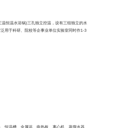
温恒温水浴锅)三孔独立控温，设有三组独立的水
泛用于科研、院校等企事业单位实验室同时作1-3
器、恒温槽、金属浴、电热板、离心机、蒸馏水器