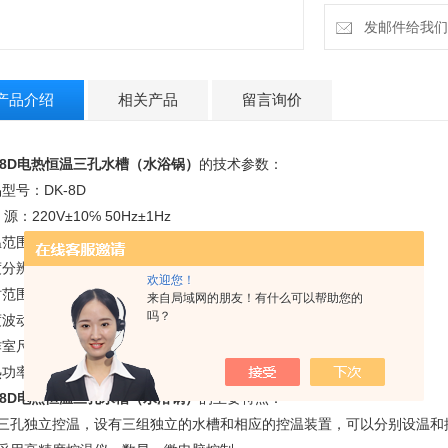
发邮件给我们：la
产品介绍
相关产品
留言询价
8D
电热恒温三孔水槽（水浴锅）
的技术参数：
型号：DK-8D
源：220V±10℅ 50Hz±1Hz
范围：室温～99.9℃
分辨率：0.1℃
欢迎您！
范围：0～999分钟
来自局域网的朋友！有什么可以帮助您的
吗？
波动度：±0.5℃
室尺寸160×160×120mm×3
功率：3×300W
8D
电热恒温三孔水槽（水浴锅）
的主要特点：
、三孔独立控温，设有三组独立的水槽和相应的控温装置，可以分别设温和