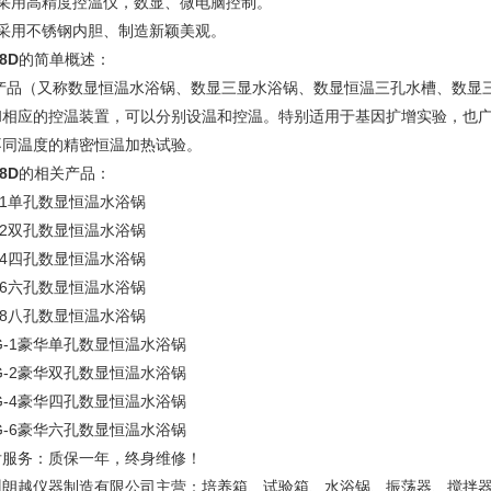
、采用高精度控温仪，数显、微电脑控制。
、采用不锈钢内胆、制造新颖美观。
8D
的简单概述：
产品（又称数显恒温水浴锅、数显三显水浴锅、数显恒温三孔水槽、数显三
和相应的控温装置，可以分别设温和控温。特别适用于基因扩增实验，也广
不同温度的精密恒温加热试验。
8D
的相关产品：
-1单孔数显恒温水浴锅
-2双孔数显恒温水浴锅
-4四孔数显恒温水浴锅
-6六孔数显恒温水浴锅
-8八孔数显恒温水浴锅
G-1豪华单孔数显恒温水浴锅
G-2豪华双孔数显恒温水浴锅
G-4豪华四孔数显恒温水浴锅
G-6豪华六孔数显恒温水浴锅
后服务：质保一年，终身维修！
州朗越仪器制造有限公司主营：培养箱、试验箱、水浴锅、振荡器、搅拌