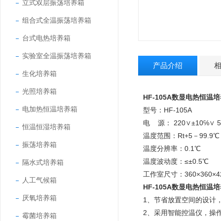
立式双层振荡培养箱
组合式全温振荡培养箱
台式电热培养箱
实验室全温振荡培养箱
产品介绍
生化培养箱
光照培养箱
HF-105A
数显电热恒温培
电加热恒温培养箱
型号：HF-105A
电 源： 220∨±10℅∨ 5
恒温恒湿培养箱
温度范围：Rt+5－99.9℃
振荡培养箱
温度分辨率：0.1℃
温度波动度：≤±0.5℃
隔水式培养箱
工作室尺寸：360×360×
人工气候箱
HF-105A
数显电热恒温培
厌氧培养箱
1、节省放置空间的设计
2、采用智能控温仪，操
霉菌培养箱