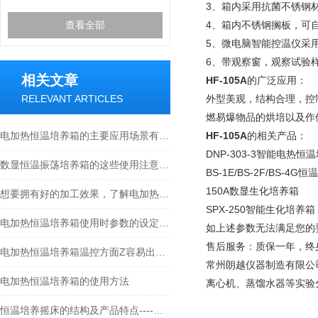
3、箱内采用抗菌不锈钢
查看全部
4、箱内不锈钢搁板，可
5、微电脑智能控温仪采
6、带观察窗，观察试验
相关文章
HF-105A
的广泛应用：
RELEVANT ARTICLES
外型美观，结构合理，控
燃易爆物品的烘培以及作
电加热恒温培养箱的主要应用场景有哪些？
HF-105A
的相关产品：
DNP-303-3智能电热恒
数显恒温振荡培养箱的这些使用注意事项你知道多少？
BS-1E/BS-2F/BS-4G
恒温
150A
数显生化培养箱
想要拥有好的加工效果，了解电加热恒温培养箱构造一定少不了
SPX-250
智能生化培养箱
电加热恒温培养箱使用时参数的设定方式
如上述参数无法满足您的
售后服务：质保一年，终
电加热恒温培养箱温控方面Z容易出现的6大故障
常州朗越仪器制造有限公
电加热恒温培养箱的使用方法
离心机、蒸馏水器等实验
恒温培养摇床的结构及产品特点----常州朗越