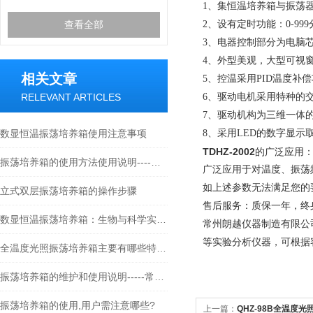
1、集恒温培养箱与振荡
查看全部
2、设有定时功能：0-9
3、电器控制部分为电脑
4、外型美观，大型可视
相关文章
5、控温采用PID温度
RELEVANT ARTICLES
6、驱动电机采用特种的
7、驱动机构为三维一体
数显恒温振荡培养箱使用注意事项
8、采用LED的数字显
TDHZ-2002
的广泛应用
振荡培养箱的使用方法使用说明----常州朗越
广泛应用于对温度、振荡
如上述参数无法满足您的
立式双层振荡培养箱的操作步骤
售后服务：质保一年，终
数显恒温振荡培养箱：生物与科学实验的关键工具
常州朗越仪器制造有限公
等实验分析仪器，可根据
全温度光照振荡培养箱主要有哪些特点？
振荡培养箱的维护和使用说明-----常州朗越
振荡培养箱的使用,用户需注意哪些?
上一篇：
QHZ-98B全温度光