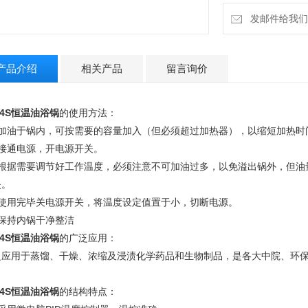
发邮件给我们：la
产品介绍
相关产品
留言询价
-4S恒温油浴锅
的使用方法：
、加油于锅内，可按需要的容量加入（但必须超过加热器），以缩短加热时
、接通电源，开电源开关。
、根据需要调节好工作温度，必须注意不可加油过多，以免溢出锅外，但油
失。
、使用完毕关电源开关，将温度设定值置于小，切断电源。
、保持内锅干净整洁
-4S恒温油浴锅
的广泛应用：
泛应用于蒸馏、干燥、浓缩及浸渍化学药品和生物制品，是各大中院、环
。
-4S恒温油浴锅
的结构特点：