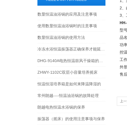
1、
2
数显恒温油浴锅的应用及注意事项
3
HH
使用数显恒温油浴锅时的注意事项
型号
数显恒温油浴锅的使用方法
品
功率
冷冻水浴恒温振荡器正确保养才能延长寿命
控温
工作
DHG-9140A电热恒温鼓风干燥箱的操作使用
外形
ZHWY-1102C双层小容量培养摇床
售
恒温恒湿培养箱是如何来降温降湿的
常州朗越----恒温油浴锅的故障处理
上一
朗越电热恒温水浴锅的保养
振荡器（摇床）的使用注意事项与保养