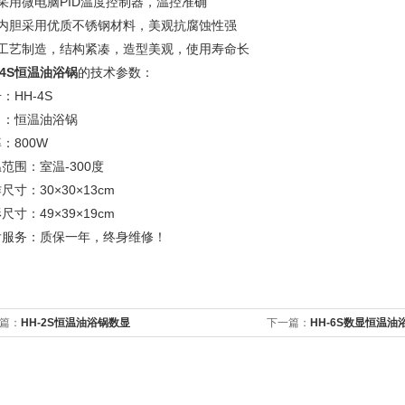
采用微电脑PID温度控制器，温控准确
、内胆采用优质不锈钢材料，美观抗腐蚀性强
、工艺制造，结构紧凑，造型美观，使用寿命长
-4S恒温油浴锅
的技术参数：
：HH-4S
名：恒温油浴锅
：800W
范围：室温-300度
尺寸：30×30×13cm
尺寸：49×39×19cm
后服务：质保一年，终身维修！
篇：
HH-2S恒温油浴锅数显
下一篇：
HH-6S数显恒温油