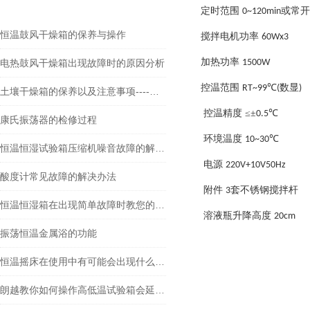
定时范围
或常开
0~120min
恒温鼓风干燥箱的保养与操作
搅拌电机功率
60Wx3
加热功率
电热鼓风干燥箱出现故障时的原因分析
1500W
控温范围
℃
数显
RT~99
(
)
土壤干燥箱的保养以及注意事项----常州朗越
控温精度 ≤±
℃
0.5
康氏振荡器的检修过程
环境温度
℃
10~30
恒温恒湿试验箱压缩机噪音故障的解决方案
电源
220V+10V50Hz
酸度计常见故障的解决办法
附件
套不锈钢搅拌杆
3
恒温恒湿箱在出现简单故障时教您的检修方法
溶液瓶升降高度
20cm
振荡恒温金属浴的功能
恒温摇床在使用中有可能会出现什么状况呢
朗越教你如何操作高低温试验箱会延长它的寿命