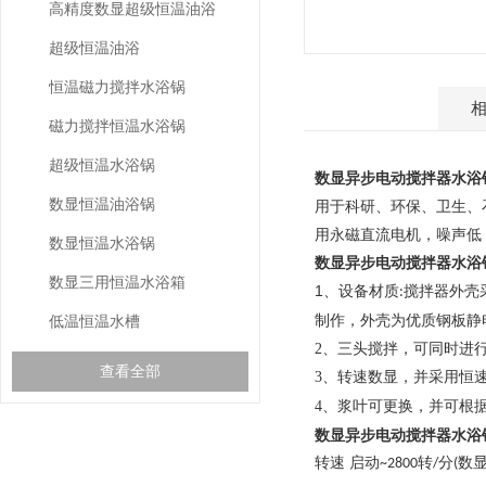
高精度数显超级恒温油浴
超级恒温油浴
恒温磁力搅拌水浴锅
产品介绍
磁力搅拌恒温水浴锅
超级恒温水浴锅
数显异步电动搅拌器水浴
数显恒温油浴锅
用于科研、环保、卫生、
用永磁直流电机，噪声低
数显恒温水浴锅
数显异步电动搅拌器水浴
数显三用恒温水浴箱
1、
设备材质
搅拌器外壳
:
低温恒温水槽
制作，外壳为优质钢板静
2、三头搅拌，可同时进
查看全部
3、转速数显，并采用恒
4、浆叶可更换，并可根
数显异步电动搅拌器水浴
相关文章
转速 启动
转
分
数
~2800
/
(
RELEVANT ARTICLES