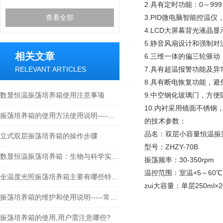
2.具有定时功能：0～99
查看全部
3.PID微电脑智能控温仪
4.LCD大屏幕背光液晶
5.静音风扇设计和强制对
相关文章
6.三维一体的偏三轮驱动
RELEVANT ARTICLES
7.具有超温报警功能及异
8.具有断电恢复功能，避
数显恒温振荡培养箱使用注意事项
9.中空钢化玻璃门，方
10.内衬采用镜面不锈钢
振荡培养箱的使用方法使用说明----常州朗越
的技术参数：
品名：双层小容量恒温振
立式双层振荡培养箱的操作步骤
型号：
ZHZY-70B
数显恒温振荡培养箱：生物与科学实验的关键工具
振荡频率：
30-350rpm
温控范围：
室温+5～60℃
全温度光照振荡培养箱主要有哪些特点？
zui大容量：
单层250ml×2
振荡培养箱的维护和使用说明-----常州朗越
振荡培养箱的使用,用户需注意哪些?