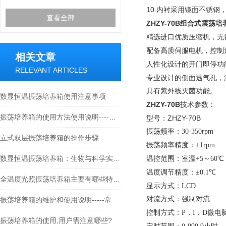
10.
内衬采用镜面不锈钢
查看全部
ZHZY-70B
组合式震荡培
精选进口优质压缩机，无
配备高质伺服电机，控制
相关文章
人性化设计的开门即停功
RELEVANT ARTICLES
专业设计的侧面透气孔，
具有紫外线灭菌功能。
数显恒温振荡培养箱使用注意事项
ZHZY-70B
技术参数：
振荡培养箱的使用方法使用说明----常州朗越
型号：ZHZY-70B
振荡频率：
30-350rpm
立式双层振荡培养箱的操作步骤
振荡频率精度：
±1rpm
数显恒温振荡培养箱：生物与科学实验的关键工具
温控范围：
室温+5～60℃
温度调节精度：
±0.1℃
全温度光照振荡培养箱主要有哪些特点？
显示方式：
LCD
对流方式：
强制对流
振荡培养箱的维护和使用说明-----常州朗越
控制方式：
P．I．D微电
振荡培养箱的使用,用户需注意哪些?