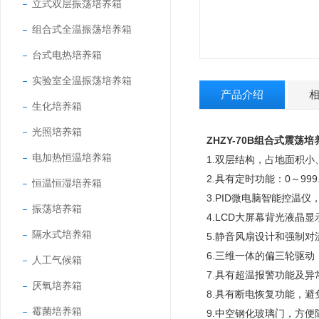
立式双层振荡培养箱
组合式全温振荡培养箱
台式电热培养箱
实验室全温振荡培养箱
产品介绍
生化培养箱
光照培养箱
ZHZY-70B
组合式震荡培
电加热恒温培养箱
1.
双层结构，占地面积小
2.
0
999
具有定时功能：
～
恒温恒湿培养箱
3.PID
微电脑智能控温仪
振荡培养箱
4.LCD
大屏幕背光液晶显
隔水式培养箱
5.
静音风扇设计和强制对
6.
三维一体的偏三轮驱动
人工气候箱
7.
具有超温报警功能及异
厌氧培养箱
8.
具有断电恢复功能，避
霉菌培养箱
9.
中空钢化玻璃门，方便