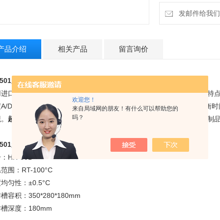
发邮件给我们：la
产品介绍
相关产品
留言询价
501
超级恒温水浴厂家
的简述：
用进口优质不锈钢板和精密机械加工工艺制造，具有耐高温，耐腐蚀的特
欢迎您！
度A/D转换技术：远红外加热技术设计而成，加上磁力搅拌，产品热平衡时
来自局域网的朋友！有什么可以帮助您的
吗？
观。
超级恒温水浴
广泛用于蒸馏、干燥、浓缩以及温渍化学药品或生物制
501
超级恒温水浴厂家
的技术参数：
：HH-501
范围：RT-100°C
均匀性：±0.5°C
槽容积：350*280*180mm
槽深度：180mm