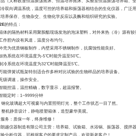
产品（又称数显恒温振荡摇床、恒温培养摇床、实验室恒温振荡培养箱、
制冷双向调温系统，温度可控的培养箱和振荡器相结合的生化仪器，广泛
菌培养保存、生物杂交、生物化学反应以及酶和组织研究的实验。
2E
的特点：
、箱体的隔热材料采用聚胺酯现场发泡的泡沫塑料，对外来热（冷）源有较
、工作腔内设有风道，温度分布均匀。
、外壳为优质钢板制作，内壁采用不锈钢制作，抗腐蚀性能良好。
加热系统在环境温度为-5℃时能升温至50℃。
制冷系统在环境温度为32℃时能降温至5℃。
、万能弹簧试瓶架特别适合作多种对比试验的生物样品的培养设备。
、无级调速，操作安全。
、智能控温，温控精确，数字显示，超温报警。
智能定时：1~9999分钟
0、钢化玻璃超大可视窗与内置照明灯光，整个工作状态一目了然。
1、整机静音设计，静电喷塑箱体，造型豪华美观。
后服务：质保一年，终身维修！
州朗越仪器制造有限公司主营：培养箱、试验箱、水浴锅、振荡器、搅拌
实验分析仪器，可根据客户的要求定制产品，欢迎新老客户！