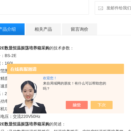
发邮件给我们：la
产品介绍
相关产品
留言询价
2E
数显恒温振荡培养箱采购
的技术参数：
：BS-2E
积：
160L
控范围：
5-50℃
控精度：
±0.5℃
欢迎您！
来自局域网的朋友！有什么可以帮助您的
荡速度：
起动-250r/min
吗？
幅：
20mm（回旋）
热功率：
400W
缩机功率：
180W
源电压：
交流220V50Hz
2E
数显恒温振荡培养箱采购
的简述：