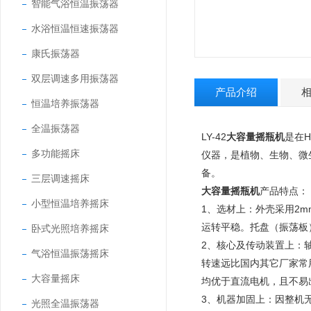
智能气浴恒温振荡器
水浴恒温恒速振荡器
康氏振荡器
双层调速多用振荡器
产品介绍
恒温培养振荡器
全温振荡器
LY-42
大容量摇瓶机
是在
多功能摇床
仪器，是植物、生物、微
备。
三层调速摇床
大容量摇瓶机
产品特点：
小型恒温培养摇床
1、选材上：外壳采用2
运转平稳。托盘（振荡板
卧式光照培养摇床
2、核心及传动装置上：
气浴恒温振荡摇床
转速远比国内其它厂家常
大容量摇床
均优于直流电机，且不易
3、机器加固上：因整机
光照全温振荡器