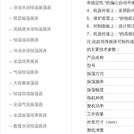
有稳定性.*的偏心自动
冷冻水浴恒温振荡器
4、机器外形上：采用卧
双层振荡摇床
5、保护装置上：*的电
6、控制面板上：设计简
高精度水浴恒温摇床
7、机器控速上：*的高精
恒温油浴摇床
注:此款培养摇床可制作成
的主要技术参数：
冷冻水浴恒温摇床
产品名称
全温培养摇床
型号
气浴恒温摇床
振荡方式
振荡频率
大容量振荡器
振荡幅度
恒温恒湿振荡器
电机种类
全温气浴振荡器
整机功率
工作容量
全温振荡培养摇床
外形尺寸（mm）
数显水浴恒温摇床
整机净重