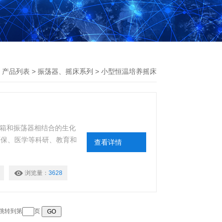
>
产品列表
>
振荡器、摇床系列
>
小型恒温培养摇床
养箱和振荡器相结合的生化
环保、医学等科研、教育和
查看详情
浏览量：
3628
 跳转到第
页