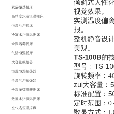
倾斜式人性
双层振荡摇床
视觉效果。
高精度水浴恒温摇床
实测温度偏
恒温油浴摇床
报。
冷冻水浴恒温摇床
整机静音设
全温培养摇床
美观。
气浴恒温摇床
TS-100B
的
大容量振荡器
型号：TS-10
恒温恒湿振荡器
旋转频率：
4
全温气浴振荡器
zui大容量：50
全温振荡培养摇床
标准配置：50ml
数显水浴恒温摇床
定时范围：
0
空气浴恒温摇床
数显方式：
L