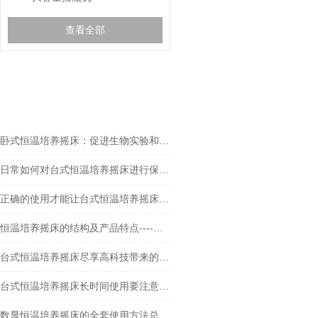
查看全部
相关文章
RELEVANT ARTICLES
卧式恒温培养摇床：促进生物实验和研究的理想选择
日常如何对台式恒温培养摇床进行保养？
正确的使用才能让台式恒温培养摇床发挥作用
恒温培养摇床的结构及产品特点----常州朗越
台式恒温培养摇床尽享高科技带来的高效生活
台式恒温培养摇床长时间使用要注意些什么？
数显恒温培养摇床的全套使用方法总结好了！