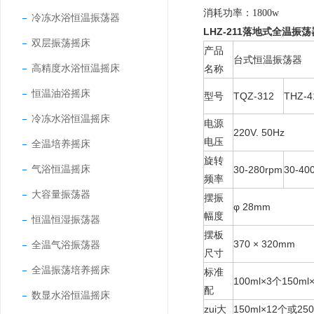
消耗功率：
1800w
冷冻水浴恒温振荡器
LHZ-211落地式全温振
双层振荡摇床
产品
台式恒温振荡器
高精度水浴恒温摇床
名称
恒温油浴摇床
型号
TQZ-312
THZ-4
冷冻水浴恒温摇床
电源
220V. 50Hz
电压
全温培养摇床
旋转
气浴恒温摇床
30-280rpm
30-40
频率
大容量振荡器
摆振
φ 28mm
幅度
恒温恒湿振荡器
摆板
370 × 320mm
全温气浴振荡器
尺寸
全温振荡培养摇床
标准
100ml×3个150ml
配
数显水浴恒温摇床
zui大
150ml×12个或25