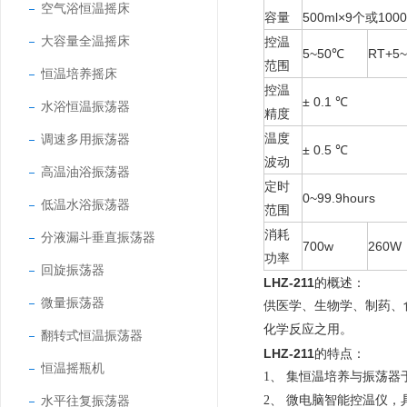
空气浴恒温摇床
容量
500ml×9个或100
大容量全温摇床
控温
5~50℃
RT+5
范围
恒温培养摇床
控温
± 0.1 ℃
水浴恒温振荡器
精度
温度
调速多用振荡器
± 0.5 ℃
波动
高温油浴振荡器
定时
0~99.9hours
低温水浴振荡器
范围
消耗
分液漏斗垂直振荡器
700w
260W
功率
回旋振荡器
LHZ-211
的概述：
微量振荡器
供医学、生物学、制药、
化学反应之用。
翻转式恒温振荡器
LHZ-211
的特点：
恒温摇瓶机
1、 集恒温培养与振荡
水平往复振荡器
2、 微电脑智能控温仪，