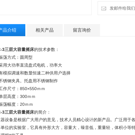
发邮件给我们：la
产品介绍
相关产品
留言询价
-3
三层大容量摇床
的技术参数：
、振荡方式：圆周型
、采用大功率直流盘式电机，功率大
、有模拟调速和数显恒速二种供用户选择
、不锈钢夹具。托盘用不锈钢制作
工作尺寸：850×550ｍｍ
单层高度：300ｍｍ
振荡幅度：20ｍｍ
-3
三层大容量摇床
的简介：
仪器设备是根据广大用户的意见，技术人员精心设计的新产品。广泛用于
等单位的实验室，它具有外形大方，容量大，噪音低，重量轻，体积小等