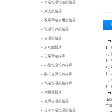
水浴恒温恒速振荡器
康氏振荡器
双层调速多用振荡器
恒温培养振荡器
全温振荡器
EYC
多功能摇床
1
2
三层调速摇床
3
小型恒温培养摇床
4
5、
卧式光照培养摇床
6、
气浴恒温振荡摇床
7、
大容量摇床
EYC
该
光照全温振荡器
工
冷冻水浴恒温振荡器