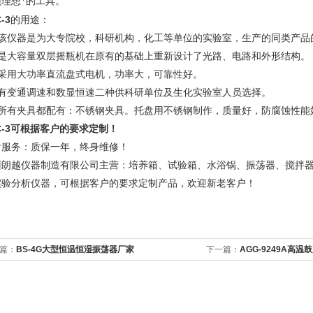
员理想*的工具。
-3
的用途：
、该仪器是为大专院校，科研机构，化工等单位的实验室，生产的同类产品
、是大容量双层摇瓶机在原有的基础上重新设计了光路、电路和外形结构。
、采用大功率直流盘式电机，功率大，可靠性好。
、有变通调速和数显恒速二种供科研单位及生化实验室人员选择。
、所有夹具都配有：不锈钢夹具。托盘用不锈钢制作，质量好，防腐蚀性能
-3
可根据客户的要求定制！
后服务：质保一年，终身维修！
州朗越仪器制造有限公司主营：培养箱、试验箱、水浴锅、振荡器、搅拌
实验分析仪器，可根据客户的要求定制产品，欢迎新老客户！
篇：
BS-4G大型恒温恒湿振荡器厂家
下一篇：
AGG-9249A高温