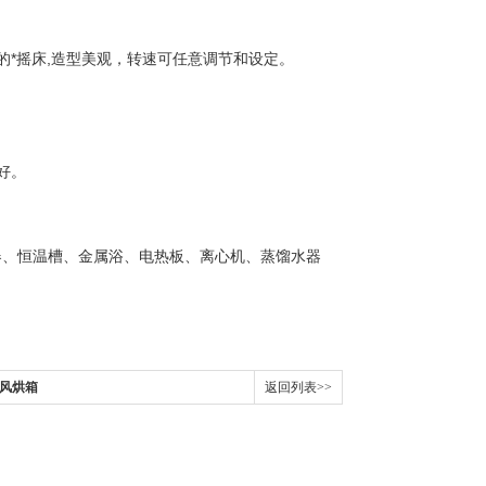
的*摇床,造型美观，转速可任意调节和设定。
好。
器、恒温槽、金属浴、电热板、离心机、蒸馏水器
鼓风烘箱
返回列表>>