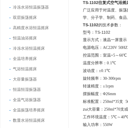
TS-1102往复式空气浴
冷冻水浴恒温振荡器
广泛应用于对温度、振荡
双层振荡摇床
学、分子学、制药、食品
TS-1102
的技术参数：
高精度水浴恒温摇床
型号：TS-1102
恒温油浴摇床
显示方式：
液晶一屏显示
电源电压：
AC220V 50HZ
冷冻水浴恒温摇床
控温范围：
室温+5～60℃
全温培养摇床
温度分辨率：
0.1℃
气浴恒温摇床
波动度：
±0.1℃
旋转频率：
30-300rpm
大容量振荡器
转速精度：
±1rpm
恒温恒湿振荡器
摆振幅度：
Φ26mm
全温气浴振荡器
标准配置：
250ml*35支 5
zui大容量：
250ml*70支或
全温振荡培养摇床
工作环境温度：
5℃～40
数显水浴恒温摇床
输入功率：
550W