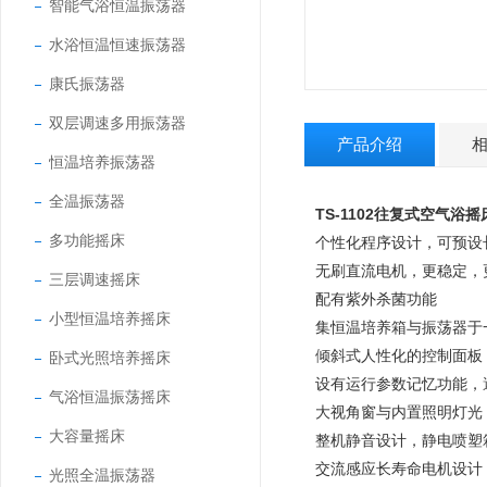
智能气浴恒温振荡器
水浴恒温恒速振荡器
康氏振荡器
双层调速多用振荡器
产品介绍
恒温培养振荡器
全温振荡器
TS-1102往复式空气浴
多功能摇床
个性化程序设计，可预设
无刷直流电机，更稳定，
三层调速摇床
配有紫外杀菌功能
小型恒温培养摇床
集恒温培养箱与振荡器于
倾斜式人性化的控制面板
卧式光照培养摇床
设有运行参数记忆功能，
气浴恒温振荡摇床
大视角窗与内置照明灯光
大容量摇床
整机静音设计，静电喷塑
交流感应长寿命电机设计
光照全温振荡器