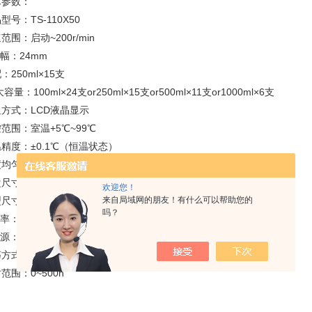
术参数：
型号：TS-110X50
范围：启动~200r/min
幅：24mm
：250ml×15支
大容量：100ml×24支or250ml×15支or500ml×11支or1000ml×6支
方式：LCD液晶显示
范围：室温+5℃~99℃
精度：±0.1℃（恒温状态）
均匀性：±0.2℃（振荡时）
尺寸（mm）：494×316
欢迎您！
来自局域网的朋友！有什么可以帮助您的
尺寸（mm）：792×408×392
吗？
率：2100W
源：AC220V±10% 50HZ±2%
荡方式：往复
范围：0~500h