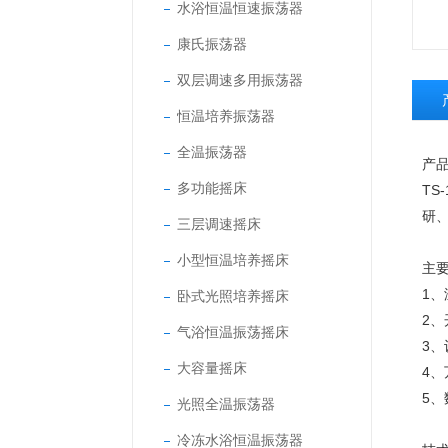
水浴恒温恒速振荡器
康氏振荡器
双层调速多用振荡器
恒温培养振荡器
全温振荡器
产
多功能摇床
TS
研
三层调速摇床
小型恒温培养摇床
主
1
卧式光照培养摇床
2
气浴恒温振荡摇床
3
大容量摇床
4
5
光照全温振荡器
冷冻水浴恒温振荡器