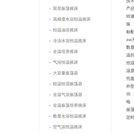
技
双层振荡摇床
产品
转速
高精度水浴恒温摇床
振 
恒温油浴摇床
标配
zui
冷冻水浴恒温摇床
数显
全温培养摇床
温控
气浴恒温摇床
控温
温度
大容量振荡器
托盘
恒温恒湿振荡器
外型
功 
全温气浴振荡器
电 
全温振荡培养摇床
振
数显水浴恒温摇床
定时
空气浴恒温摇床