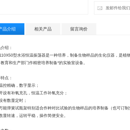
发邮件给我们：la
产品介绍
相关产品
留言询价
品介绍：
-110X50型水浴恒温振荡器
是一种培养，制备生物样品的生化仪器，是植
、教育和生产部门作精密培养制备*的实验室设备。
要特点：
、温控精确，数字显示；
、开设有补氧充孔，恒温工作补氧充分；
、设有数显定时；
、万能弹簧试瓶架特别适合作种对比试验的生物样品的培养制备（也可订制
、数显转速，运转平稳，操作简便安全。