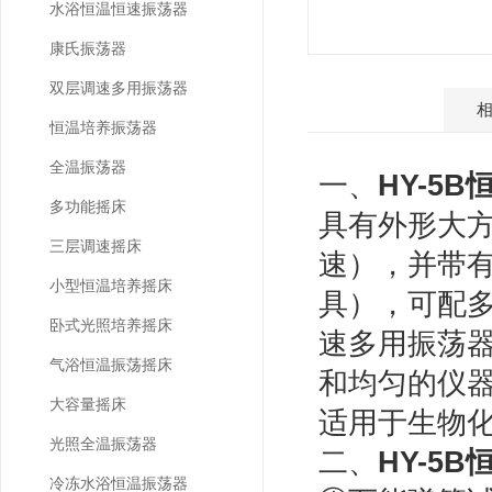
水浴恒温恒速振荡器
康氏振荡器
双层调速多用振荡器
产品介绍
恒温培养振荡器
全温振荡器
一、
HY-5B
多功能摇床
具有外形大
三层调速摇床
速），并带
小型恒温培养摇床
具），可配
卧式光照培养摇床
速多用振荡
气浴恒温振荡摇床
和均匀的仪
大容量摇床
适用于生物
光照全温振荡器
HY-5B
二、
冷冻水浴恒温振荡器