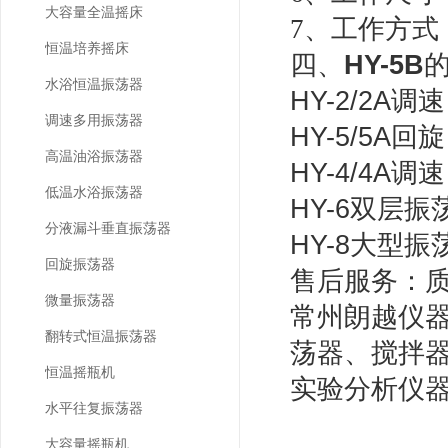
大容量全温摇床
7、工作方式
恒温培养摇床
四、
HY-5B
水浴恒温振荡器
HY-2/2A
调速多用振荡器
HY-5/5A
高温油浴振荡器
HY-4/4A
低温水浴振荡器
HY-6双层振
分液漏斗垂直振荡器
HY-8大型振
回旋振荡器
售后服务：
微量振荡器
常州朗越仪
翻转式恒温振荡器
荡器、搅拌
恒温摇瓶机
实验分析仪
水平往复振荡器
大容量摇瓶机