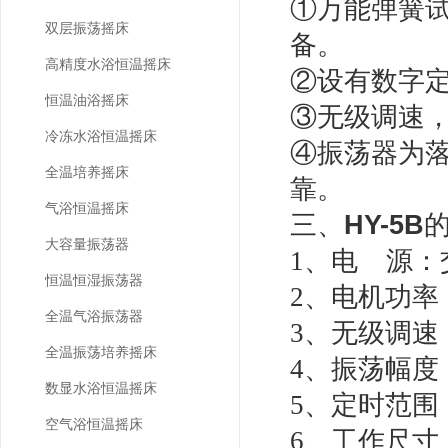
①万能弹簧
双层振荡摇床
备。
高精度水浴恒温摇床
②设有数字
恒温油浴摇床
③无级调速
冷冻水浴恒温摇床
④振荡器为
全温培养摇床
靠。
气浴恒温摇床
三、
HY-5B
大容量振荡器
1、电 源：交流
恒温恒湿振荡器
2、电机功率
全温气浴振荡器
3、无级调速：
全温振荡培养摇床
4、振荡幅度：
数显水浴恒温摇床
5、定时范围：
空气浴恒温摇床
6、工作尺寸：