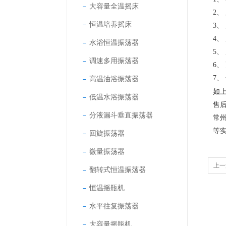
大容量全温摇床
2
恒温培养摇床
3
4、
水浴恒温振荡器
5
调速多用振荡器
6
7
高温油浴振荡器
如
低温水浴振荡器
售
分液漏斗垂直振荡器
常
等
回旋振荡器
微量振荡器
上一
翻转式恒温振荡器
恒温摇瓶机
水平往复振荡器
大容量摇瓶机