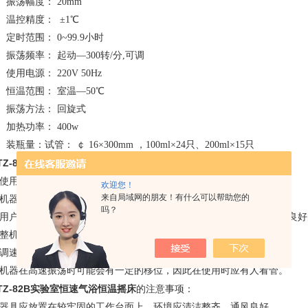
）
振荡幅度： 20mm
）
温控精度： ±1℃
）定时范围： 0~99.9小时
）振荡频率： 起动—300转/分,可调
）
使用电源： 220V 50Hz
）恒温范围： 室温—50℃
）振荡方法： 回旋式
）
加热功率： 400w
）装瓶量：试管： ￠ 16×300mm ，
100ml×24只、200ml×15只
TZ-82B
恒速气浴恒温摇床价格
的使用前须知：
、 使用前请详细阅读本说明书。
欢迎您！
来自局域网的朋友！有什么可以帮助您的
、 机器的工作平面不能过度平滑（例如瓷砖等）。
吗？
、 用户提供的插座的电气额定参数应不小于本机的电气额定参数，并有良
、 整机严禁在阳光直射的环境中使用。
、 调速应从低速向高速慢慢起动。
、 机器在高速振荡时可能会有一定的移位，因此在使用时应有人看管。
TZ-82B实验室
恒速气浴恒温摇床
的注意事项：
、 器具应放置在较牢固的工作台面上，环境应清洁整齐，通风良好。