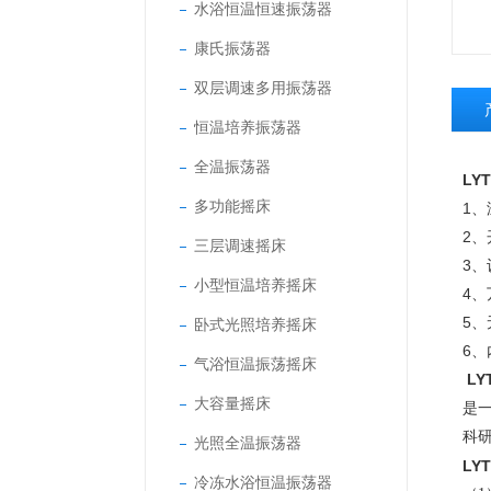
水浴恒温恒速振荡器
康氏振荡器
双层调速多用振荡器
恒温培养振荡器
全温振荡器
LY
多功能摇床
1
2
三层调速摇床
3
小型恒温培养摇床
4
5
卧式光照培养摇床
6
气浴恒温振荡摇床
LY
大容量摇床
是
科
光照全温振荡器
LY
冷冻水浴恒温振荡器