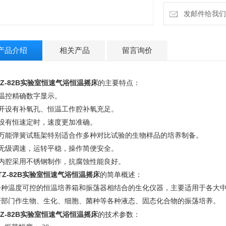
发邮件给我们：la
产品介绍
相关产品
留言询价
TZ-82B实验室
恒速气浴恒温摇床
的主要特点：
、温控精确数字显示。
、开设有补氧孔、恒温工作腔补氧充足。
、设有恒速定时，速度更加准确。
、万能弹簧试瓶架特别适合作多种对比试验的生物样品的培养制备。
、无级调速，运转平稳，操作简便安全。
、内腔采用不锈钢制作，抗腐蚀性能良好。
TZ-82B实验室
恒速气浴恒温摇床
的简单概述：
一种温度可控的恒温培养箱和振荡器相结合的生化仪器，主要适用于各大
研部门作生物、生化、细胞、菌种等各种液态、固态化合物的振荡培养。
TZ-82B实验室
恒速气浴恒温摇床
的技术参数：