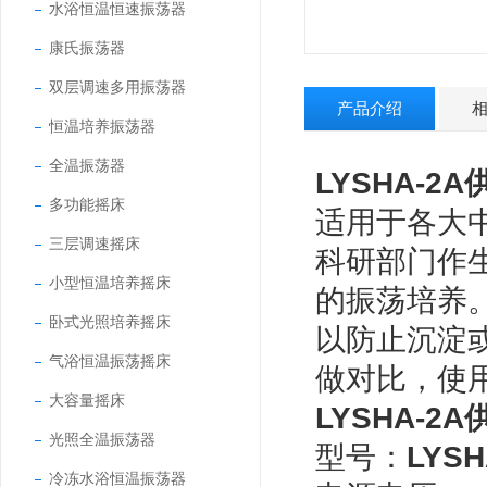
水浴恒温恒速振荡器
康氏振荡器
双层调速多用振荡器
产品介绍
恒温培养振荡器
全温振荡器
LYSHA-2A
多功能摇床
适用于各大
三层调速摇床
科研部门作
小型恒温培养摇床
的振荡培养
卧式光照培养摇床
以防止沉淀
气浴恒温振荡摇床
做对比，使
大容量摇床
LYSHA-2A
光照全温振荡器
型号：
LYSH
冷冻水浴恒温振荡器