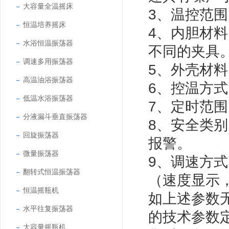
大容量全温摇床
3、
温控范围：
恒温培养摇床
4、内胆材
水浴恒温振荡器
不同的夹具
调速多用振荡器
5、外壳材
高温油浴振荡器
6、
控温方式
低温水浴振荡器
7、
定时范围
分液漏斗垂直振荡器
8、安全类
回旋振荡器
报警。
微量振荡器
9、
调速方式
翻转式恒温振荡器
（速度显示
恒温摇瓶机
如上述参数
水平往复振荡器
的技术参数
大容量摇瓶机