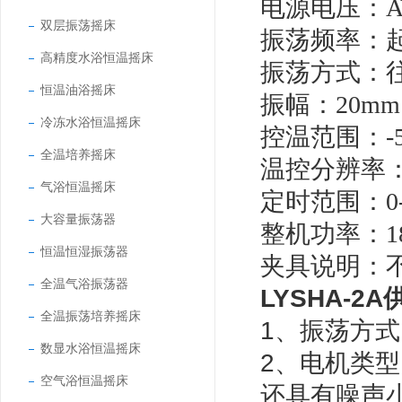
电源电压：
A
双层振荡摇床
振荡频率：
高精度水浴恒温摇床
振荡方式：
恒温油浴摇床
振幅：
20mm
冷冻水浴恒温摇床
控温范围：
全温培养摇床
温控分辨率
气浴恒温摇床
定时范围：
大容量振荡器
整机功率：
1
恒温恒湿振荡器
夹具说明：
全温气浴振荡器
LYSHA-2A
全温振荡培养摇床
1、
振荡方式
数显水浴恒温摇床
2、
电机类型
空气浴恒温摇床
还具有噪声