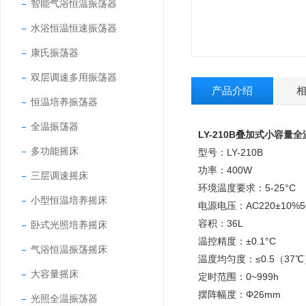
智能气浴恒温振荡器
水浴恒温恒速振荡器
康氏振荡器
双层调速多用振荡器
产品介绍
恒温培养振荡器
全温振荡器
LY-210B
叠加式小容量全
多功能摇床
型号：LY-210B
功率：400W
三层调速摇床
环境温度要求：5-25°C
小型恒温培养摇床
电源电压：
AC220±10%5
容积：36L
卧式光照培养摇床
温控精度：
±0.1
°C
气浴恒温振荡摇床
温度均匀度：
≤0.5（37
大容量摇床
定时范围：
0~999h
摆阵幅度：
Φ26mm
光照全温振荡器