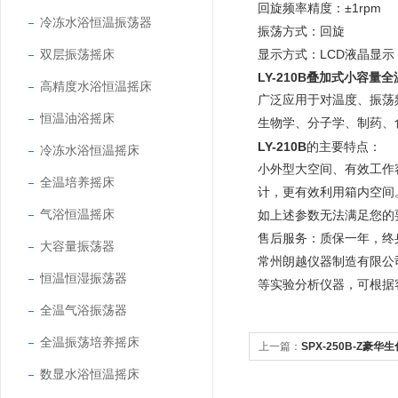
回旋频率精度：
±1rpm
冷冻水浴恒温振荡器
振荡方式：回旋
双层振荡摇床
显示方式：
LCD液晶显示
LY-210B
叠加式小容量全
高精度水浴恒温摇床
广泛应用于对温度、振荡
恒温油浴摇床
生物学、分子学、制药、
LY-210B
的主要特点：
冷冻水浴恒温摇床
小外型大空间、有效工作
全温培养摇床
计，更有效利用箱内空间
气浴恒温摇床
如上述参数无法满足您的
售后服务：质保一年，终
大容量振荡器
常州朗越仪器制造有限公
恒温恒湿振荡器
等实验分析仪器，可根据
全温气浴振荡器
全温振荡培养摇床
上一篇：
SPX-250B-Z豪华
数显水浴恒温摇床