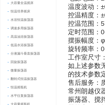
大容量全温摇床
温度波动：±0
恒温培养摇床
控温精度：±0
水浴恒温振荡器
控温范围：5
调速多用振荡器
定时范围：0~9
高温油浴振荡器
摆振幅度：φ
低温水浴振荡器
旋转频率：0-
分液漏斗垂直振荡器
工作室尺寸：
回旋振荡器
如上述参数
微量振荡器
的技术参数
翻转式恒温振荡器
售后服务：
恒温摇瓶机
常州朗越仪
水平往复振荡器
振荡器、搅
大容量摇瓶机