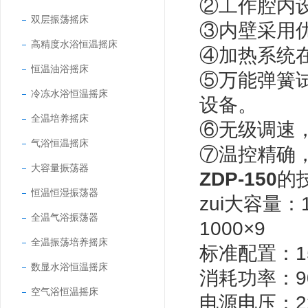
②工作腔内
双层振荡摇床
③内壁采用
高精度水浴恒温摇床
④加热系统在
恒温油浴摇床
⑤万能弹簧
冷冻水浴恒温摇床
设备。
全温培养摇床
⑥无级调速
气浴恒温摇床
⑦温控精确
大容量振荡器
ZDP-150
的
恒温恒湿振荡器
zui大容量：1
全温气浴振荡器
1000×9
全温振荡培养摇床
标准配置：150
数显水浴恒温摇床
消耗功率：9
空气浴恒温摇床
电源电压：22