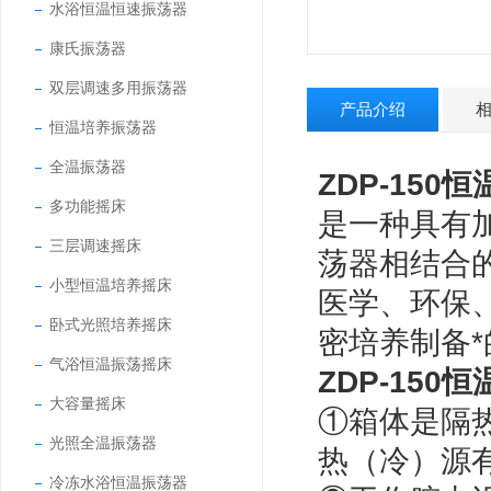
水浴恒温恒速振荡器
康氏振荡器
双层调速多用振荡器
产品介绍
恒温培养振荡器
全温振荡器
ZDP-150
恒
多功能摇床
是一种具有
三层调速摇床
荡器相结合
小型恒温培养摇床
医学、环保
卧式光照培养摇床
密培养制备
气浴恒温振荡摇床
ZDP-150
恒
大容量摇床
①箱体是隔
光照全温振荡器
热（冷）源
冷冻水浴恒温振荡器