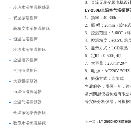
8、
直流无刷变频电机设
冷冻水浴恒温振荡器
LY-250B全温空气浴振荡
双层振荡摇床
1、
频率：40-300rpm
2、振 幅：26mm（旋转
高精度水浴恒温摇床
3、控温范围：5-60℃（
恒温油浴摇床
4、控温精度：±0.5℃ 
5、显示方式：LCD液晶
冷冻水浴恒温摇床
6、定时：0-500小时
全温培养摇床
7、大容量：250ml*2
气浴恒温摇床
8、电 源：AC220V 50HZ
9、振荡方式：回旋式
大容量振荡器
售后服务：质保一年，终
恒温恒湿振荡器
常州朗越仪器制造有限公
等实验分析仪器，可根据
全温气浴振荡器
全温振荡培养摇床
上一篇：
LY-250卧式恒温振
数显水浴恒温摇床