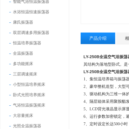
智能气浴恒温振荡器
水浴恒温恒速振荡器
康氏振荡器
双层调速多用振荡器
产品介绍
恒温培养振荡器
全温振荡器
LY-250B全温空气浴振荡
多功能摇床
其结构为落地型卧式。是
LY-250B全温空气浴振荡
三层调速摇床
1、集恒温培养箱与振荡
小型恒温培养摇床
2、
豪华整机造型
，大型
3、
驱动机构为三维一体
卧式光照培养摇床
4、隔层箱体采用聚胺酯
气浴恒温振荡摇床
5、
LCD
背光液晶显示屏
大容量摇床
6、
运行参数加密锁定，
7、
定时设定长达
500
小时
光照全温振荡器