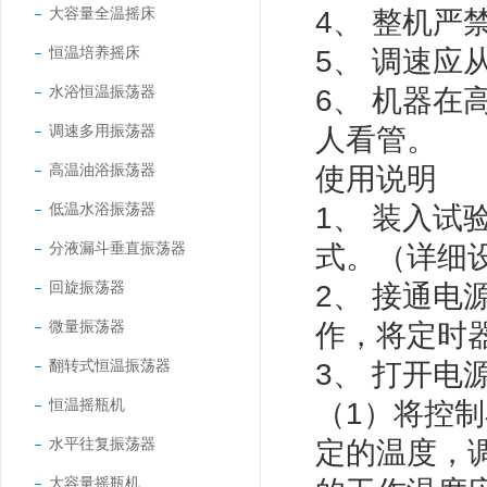
大容量全温摇床
4、 整机严
恒温培养摇床
5、 调速应
水浴恒温振荡器
6、 机器
调速多用振荡器
人看管。
高温油浴振荡器
使用说明
低温水浴振荡器
1、 装入
分液漏斗垂直振荡器
式。（详细设
回旋振荡器
2、 接通
微量振荡器
作，将定时器
翻转式恒温振荡器
3、 打开电
恒温摇瓶机
（1）将控制
水平往复振荡器
定的温度，
大容量摇瓶机