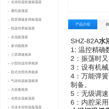
水浴恒温恒速振荡器
康氏振荡器
双层调速多用振荡器
产品介绍
恒温培养振荡器
全温振荡器
SHZ-82A
水
多功能摇床
1: 温控精
三层调速摇床
2：振荡时
小型恒温培养摇床
3：设有机
卧式光照培养摇床
4：万能弹
气浴恒温振荡摇床
制备。
大容量摇床
5：无级调
光照全温振荡器
6：内腔采
冷冻水浴恒温振荡器