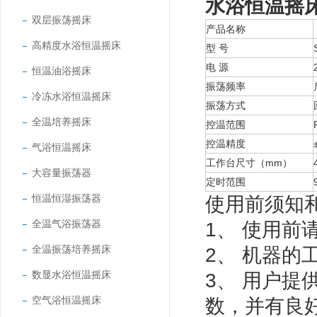
水浴恒温摇
双层振荡摇床
产品名称
高精度水浴恒温摇床
型 号
电 源
恒温油浴摇床
振荡频率
冷冻水浴恒温摇床
振荡方式
全温培养摇床
控温范围
控温精度
气浴恒温摇床
工作台尺寸（mm）
大容量振荡器
定时范围
恒温恒湿振荡器
使用前须知
全温气浴振荡器
1、 使用前
全温振荡培养摇床
2、 机器
数显水浴恒温摇床
3、 用户
空气浴恒温摇床
数，并有良