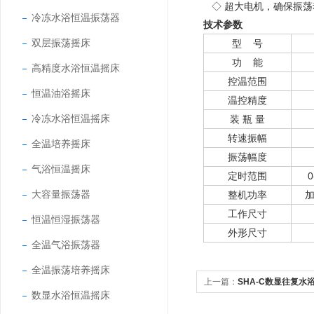
◇ 超大电机，确保振荡
冷冻水浴恒温振荡器
技术参数
双层振荡摇床
型 号
功 能
高精度水浴恒温摇床
控温范围
恒温油浴摇床
温控精度
冷冻水浴恒温摇床
装 瓶 量
转速振幅
全温培养摇床
振荡幅度
气浴恒温摇床
定时范围
大容量振荡器
整机功率
加
工作尺寸
恒温恒湿振荡器
外形尺寸
全温气浴振荡器
全温振荡培养摇床
上一篇：
SHA-C数显往复水
数显水浴恒温摇床