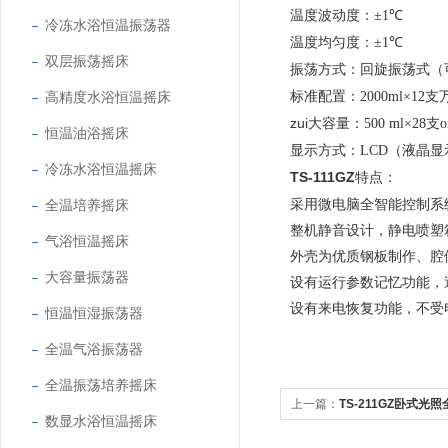
温度波动度：
±
1℃
冷冻水浴恒温振荡器
温度均匀度：
±1℃
双层振荡摇床
振荡方式：
回旋振荡式（
标准配置：
高精度水浴恒温摇床
2000ml×
zui大容量：
500 ml×28支o
恒温油浴摇床
显示方式：
LCD（液晶
冷冻水浴恒温摇床
TS-111GZ
特点：
全温培养摇床
采用微电脑全智能控制系
整机静音设计，静电喷塑
气浴恒温摇床
外壳为优质钢板制作、腔
大容量振荡器
设有运行参数记忆功能，
设有来电恢复功能，不受
恒温恒湿振荡器
全温气浴振荡器
全温振荡培养摇床
上一篇：
TS-211GZ卧式光
数显水浴恒温摇床