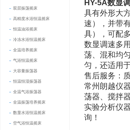
HY-5A数
双层振荡摇床
具有外形大
高精度水浴恒温摇床
速），并带
恒温油浴摇床
具），可配多
冷冻水浴恒温摇床
数显调速多
全温培养摇床
荡、混和均
气浴恒温摇床
匀，还适用
大容量振荡器
售后服务：
恒温恒湿振荡器
常州朗越仪
全温气浴振荡器
荡器、搅拌
全温振荡培养摇床
实验分析仪
数显水浴恒温摇床
询！
空气浴恒温摇床