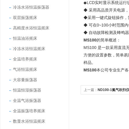
◆LCD实时显示系统运行
冷冻水浴恒温振荡器
◆ 采用高品质开关电源
双层振荡摇床
◆采用一键式旋钮操作，
◆ 可在0~100小时范
高精度水浴恒温摇床
◆ 自动故障检测及蜂鸣
恒温油浴摇床
MS100
的简单概述：
MS100 是一款采用
冷冻水浴恒温摇床
方便的设置参数，简单易用
全温培养摇床
样品。
气浴恒温摇床
MS100
本公司专业生产各
大容量振荡器
恒温恒湿振荡器
上一篇：
ND100-1氮气吹扫
全温气浴振荡器
全温振荡培养摇床
数显水浴恒温摇床