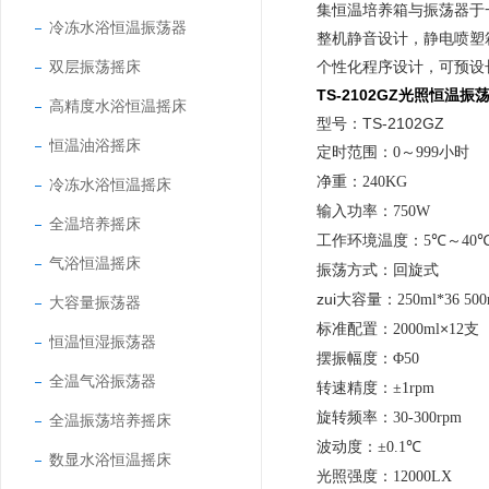
集恒温培养箱与振荡器于
冷冻水浴恒温振荡器
整机静音设计，静电喷塑
双层振荡摇床
个性化程序设计，可预设
TS-2102GZ光照恒温振
高精度水浴恒温摇床
型号：TS-2102GZ
恒温油浴摇床
定时范围：
0～999小时
净重：
240KG
冷冻水浴恒温摇床
输入功率：
750W
全温培养摇床
工作环境温度：
5℃～40
气浴恒温摇床
振荡方式：
回旋式
zui大容量：
250ml*36 500
大容量振荡器
标准配置：
×
2000ml
12支
恒温恒湿振荡器
摆振幅度：
Φ50
全温气浴振荡器
转速精度：
±1rpm
旋转频率：
30-300rpm
全温振荡培养摇床
波动度：
±0.1℃
数显水浴恒温摇床
光照强度：
12000LX