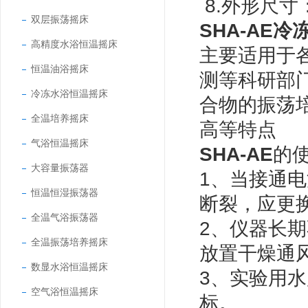
8.外形尺寸： 
双层振荡摇床
SHA-AE
冷
高精度水浴恒温摇床
主要适用于
恒温油浴摇床
测等科研部
冷冻水浴恒温摇床
合物的振荡
全温培养摇床
高等特点
气浴恒温摇床
SHA-AE
的
大容量振荡器
1、当接通
恒温恒湿振荡器
断裂，应更
全温气浴振荡器
2、仪器长
全温振荡培养摇床
放置干燥通
数显水浴恒温摇床
3、实验用
空气浴恒温摇床
标。