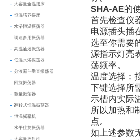
大容量全温摇床
SHA-AE
的
恒温培养摇床
首先检查仪
水浴恒温振荡器
电源插头插在
调速多用振荡器
选至你需要
高温油浴振荡器
源指示灯亮
低温水浴振荡器
荡频率。
分液漏斗垂直振荡器
温度选择：按
回旋振荡器
下键选择所
微量振荡器
示槽内实际
翻转式恒温振荡器
所以加热和
恒温摇瓶机
点。
水平往复振荡器
如上述参数
大容量摇瓶机