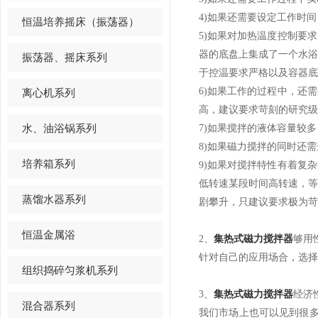
4)如果还需要设定工作时
恒温培养摇床（振荡器）
5)如果对加热温度控制要
器的底盘上集成了一个水
振荡器、摇床系列
于控温要求严格以及容器底
6)如果工作的过程中，还
离心机系列
高，建议要求苛刻的研究级
水、油浴锅系列
7)如果搅拌的液体容量较多
8)如果磁力搅拌的同时还
培养箱系列
9)如果对搅拌特性有着复
低转速某段时间高转速，
蒸馏水器系列
剧攀升，只建议要求极为苛
恒温金属浴
2、
集热式磁力搅拌器
够用
针对自己的应用场合，选择
组织捣碎匀浆机系列
3、
集热式磁力搅拌器
经济
混合器系列
我们市场上也可以见到很多