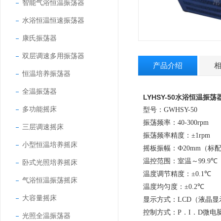
智能气浴恒温振荡器
水浴恒温恒速振荡器
康氏振荡器
双层调速多用振荡器
产品介绍
恒温培养振荡器
全温振荡器
LYHSY-50水浴恒温振荡
多功能摇床
型号：GWHSY-50
振荡频率：
40-300rpm
三层调速摇床
振荡频率精度：
±1rpm
小型恒温培养摇床
摇板振幅：
Ф20mm
（标
温控范围：室温～
99.9
℃
卧式光照培养摇床
温度调节精度：
±0.1
℃
气浴恒温振荡摇床
温度均匀度：
±0.2
℃
大容量摇床
显示方式：
LCD
（液晶显
控制方式：
P
．
I
．
D
微电
光照全温振荡器