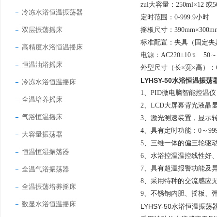
zui大容量：
250ml×12
或
5
冷冻水浴恒温振荡器
定时范围：
0-999.9
小时
双层振荡摇床
摇板尺寸：
390mm×300m
标准配置：夹具（固定夹
高精度水浴恒温摇床
电源：
AC220±10
﹪
50
～
恒温油浴摇床
外型尺寸（长
×
宽
×
高）：
LYHSY-50水浴恒温振荡
冷冻水浴恒温摇床
1
、
PID
微电脑智能控温仪
全温培养摇床
2
、
LCD
大屏幕背光液晶
气浴恒温摇床
3
、
激光测速装置，显示转
4
、具有定时功能：
0
～
99
大容量振荡器
5
、三维一体的偏三轮驱
恒温恒湿振荡器
6
、水浴控温温控线性好
7
、具有超温报警功能及
全温气浴振荡器
8
、采用特种的交流感应
全温振荡培养摇床
9
、不锈钢内胆、摇板、
数显水浴恒温摇床
LYHSY-50水浴恒温振