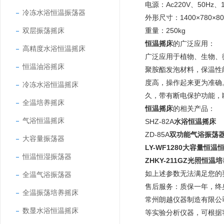
电源：Ac220V、50Hz、1
冷冻水浴恒温振荡器
外形尺寸：1400×780×8
双层振荡摇床
重量：250kg
恒温摇床
的广泛应用：
高精度水浴恒温摇床
广泛应用于植物、生物、
恒温油浴摇床
聚胺酯发泡材料，保温性
度高，操作起来更为准确。
冷冻水浴恒温摇床
久，带有断电保护功能，
全温培养摇床
恒温摇床
的相关产品：
气浴恒温摇床
SHZ-82A
水浴恒温摇床
ZD-85A
双功能气浴振荡
大容量振荡器
LY-WF1280大容量恒
恒温恒湿振荡器
ZHKY-211GZ光照恒温
如上述参数无法满足您的
全温气浴振荡器
售后服务：质保一年，终
全温振荡培养摇床
常州朗越仪器制造有限公
数显水浴恒温摇床
等实验分析仪器，可根据