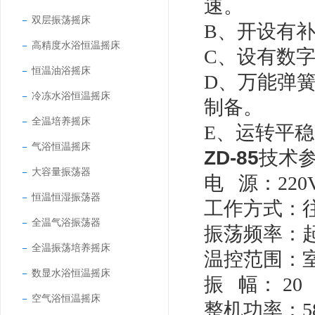
速。
双层振荡摇床
B、开设有
高精度水浴恒温摇床
C、设有数
恒温油浴摇床
D、万能弹
冷冻水浴恒温摇床
制备。
全温培养摇床
E、运转平
气浴恒温摇床
ZD-85
技术
大容量振荡器
电 源：220V
恒温恒湿振荡器
工作方式：
全温气浴振荡器
振荡频率：起动
全温振荡培养摇床
温控范围：室
数显水浴恒温摇床
振 幅： 20
空气浴恒温摇床
整机功率：5