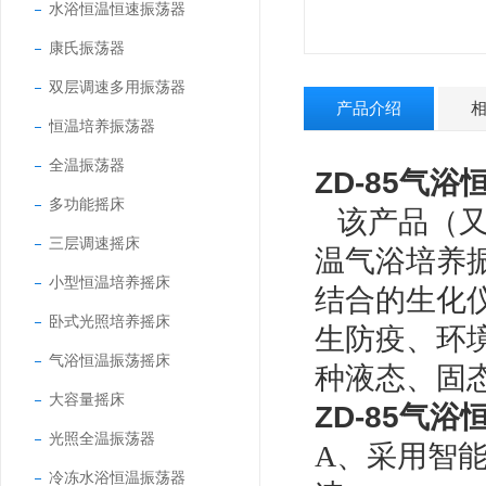
水浴恒温恒速振荡器
康氏振荡器
双层调速多用振荡器
产品介绍
恒温培养振荡器
全温振荡器
ZD-85气
多功能摇床
该产品（又
三层调速摇床
温气浴培养
小型恒温培养摇床
结合的生化
卧式光照培养摇床
生防疫、环
气浴恒温振荡摇床
种液态、固
大容量摇床
ZD-85气
光照全温振荡器
A、采用智
冷冻水浴恒温振荡器