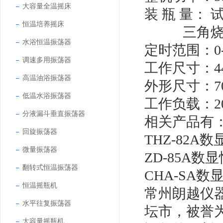
大容量全温摇床
装 瓶 量： 试管
恒温培养摇床
三角烧瓶：250
水浴恒温振荡器
定时范围：0-
调速多用振荡器
工作尺寸：44
高温油浴振荡器
外形尺寸：700
低温水浴振荡器
工作负载：20
分液漏斗垂直振荡器
相关产品有
回旋振荡器
THZ-82
微量振荡器
ZD-85A
翻转式恒温振荡器
CHA-SA
恒温摇瓶机
常州朗越仪
水平往复振荡器
坛市，被誉
大容量摇瓶机