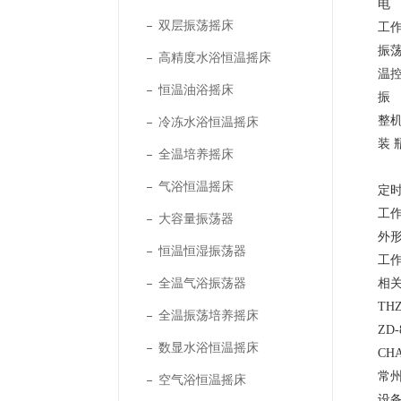
电 
双层振荡摇床
工
振荡
高精度水浴恒温摇床
温控
恒温油浴摇床
振 
整机
冷冻水浴恒温摇床
装 瓶
全温培养摇床
三角
气浴恒温摇床
定时
工作
大容量振荡器
外形
恒温恒湿振荡器
工作
全温气浴振荡器
相
TH
全温振荡培养摇床
ZD
数显水浴恒温摇床
CH
常
空气浴恒温摇床
设