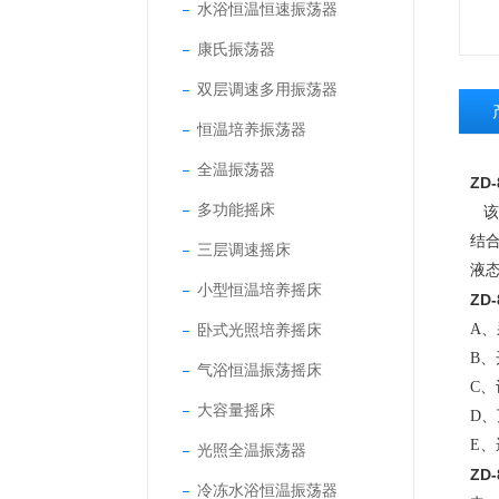
水浴恒温恒速振荡器
康氏振荡器
双层调速多用振荡器
恒温培养振荡器
全温振荡器
ZD
多功能摇床
该
结
三层调速摇床
液
小型恒温培养摇床
ZD
卧式光照培养摇床
A
B
气浴恒温振荡摇床
C
大容量摇床
D
E
光照全温振荡器
ZD-
冷冻水浴恒温振荡器