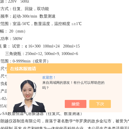
源：220V 50Hz
作方式：往复、回旋，双功能
频率：起动-300r/min 数显测速
范围：室温-50℃，数显温度，温控精度 ≤±1℃
幅： 20（mm）
功率：580W
 量： 试管：￠16×300 100ml×24 200ml×15
烧瓶：250ml×12, 500ml×9, 1000ml×6
范围：0-9999min（或常开）
尺寸：440×360mm
尺寸：700×470×510mm
欢迎您！
来自局域网的朋友！有什么可以帮助您的
负载：20kg
吗？
关产品有：
Z-82A数显恒温气浴振荡器（回旋式、数显测速）
-85A数显恒温气浴振荡器（往复、回旋，双功能）
A-SA数显恒温气浴振荡器（往复式、数显测速）
州朗越仪器制造有限公司，座落于著名数学*华罗庚的故乡金坛市，被誉为
备的研制.开发.生产和销售为一体的的高科技企业，本公司生产各类适用