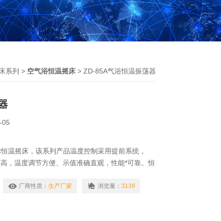
床系列
>
空气浴恒温摇床
> ZD-85A气浴恒温振荡器
器
-05
称恒温摇床，该系列产品温度控制采用提前系统，
度高，温度调节方便、示值准确直观，性能*可靠。恒
，工作室内有照明装置便于观察。
厂商性质：
生产厂家
浏览量：
3139