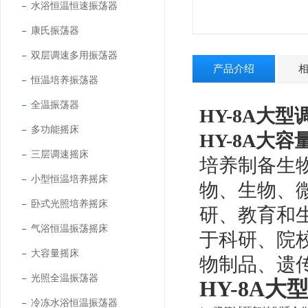
水浴恒温恒速振荡器
康氏振荡器
双层调速多用振荡器
产品介绍
恒温培养振荡器
全温振荡器
HY-8A
大型
多功能摇床
HY-8A
大容
三层调速摇床
培养制备生
小型恒温培养摇床
物、生物、
卧式光照培养摇床
研、教育和
气浴恒温振荡摇床
于科研、院
大容量摇床
物制品、遗
光照全温振荡器
HY-8A
大
冷冻水浴恒温振荡器