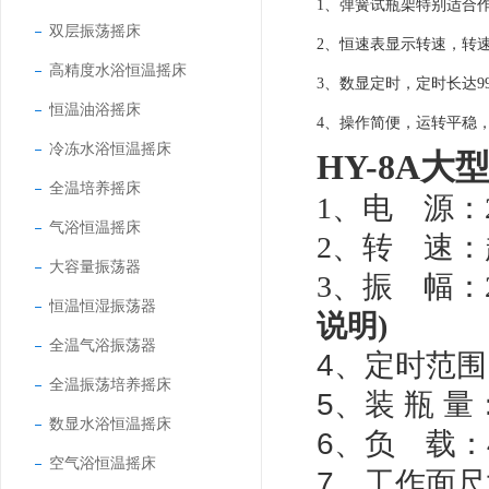
1
、弹簧试瓶架特别适合
双层振荡摇床
2
、恒速表显示转速，转
高精度水浴恒温摇床
3
、数显定时，定时长达99
恒温油浴摇床
4
、操作简便，运转平稳
冷冻水浴恒温摇床
HY-8A
大
全温培养摇床
1
、电
源：
气浴恒温摇床
2
、转
速：
大容量振荡器
3
、振
幅：
恒温恒湿振荡器
说明
)
全温气浴振荡器
4
、定时范围
全温振荡培养摇床
5
、装
瓶
量
数显水浴恒温摇床
6
、负
载：
空气浴恒温摇床
7
、工作面尺