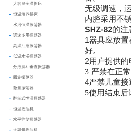
大容量全温摇床
无级调速，
恒温培养摇床
内腔采用不
水浴恒温振荡器
SHZ-82
的注
调速多用振荡器
1器具应放
高温油浴振荡器
好。
低温水浴振荡器
2
用户提供的
分液漏斗垂直振荡器
严禁在正常
3
回旋振荡器
4
严禁儿童接
微量振荡器
5使用结束
翻转式恒温振荡器
恒温摇瓶机
水平往复振荡器
大容量摇瓶机