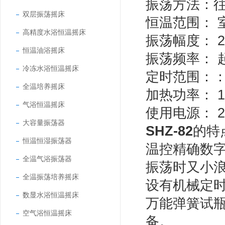
振荡方法：
双层振荡摇床
恒温范围：
高精度水浴恒温摇床
振荡幅度：
2
恒温油浴摇床
振荡频率：
冷冻水浴恒温摇床
定时范围：
全温培养摇床
加热功率：
1
气浴恒温摇床
使用电源：
2
大容量振荡器
SHZ-82
的特
恒温恒湿振荡器
温控精确数
全温气浴振荡器
振荡时又小
全温振荡培养摇床
设有机械定
数显水浴恒温摇床
万能弹簧试
空气浴恒温摇床
备。