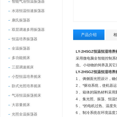
智能气浴恒温振荡器
水浴恒温恒速振荡器
康氏振荡器
双层调速多用振荡器
产品介绍
恒温培养振荡器
全温振荡器
LY-2HSGZ
恒温恒湿培养
多功能摇床
采用微电脑全智能控制系
虫、小动物的饲养及其它
三层调速摇床
LY-2HSGZ
恒温恒湿培养
小型恒温培养摇床
1
、俩侧面光照设计，确
2
、*驱动系统，使机器
卧式光照培养摇床
3
、箱体的隔热材料采用
气浴恒温振荡摇床
4
、集光照、振荡、恒温
大容量摇床
5
、*的电机过热、温度
6
、制冷系统在环境温度
光照全温振荡器