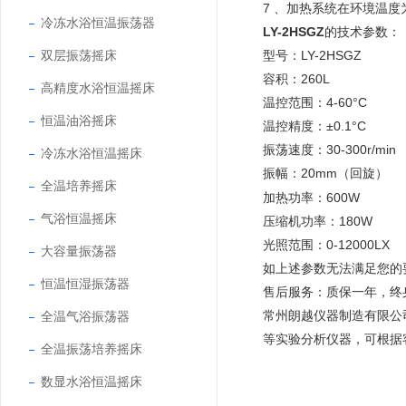
7
、加热系统在环境温度
冷冻水浴恒温振荡器
LY-2HSGZ
的技术参数：
双层振荡摇床
型号：LY-2HSGZ
容积：260L
高精度水浴恒温摇床
温控范围：4-60°C
恒温油浴摇床
温控精度：±0.1°C
振荡速度：
30-300r/min
冷冻水浴恒温摇床
振幅：
20mm
（回旋）
全温培养摇床
加热功率：
600W
气浴恒温摇床
压缩机功率：
180W
光照范围：
0-12000LX
大容量振荡器
如上述参数无法满足您的
恒温恒湿振荡器
售后服务：质保一年，终
常州朗越仪器制造有限公
全温气浴振荡器
等实验分析仪器，可根据
全温振荡培养摇床
数显水浴恒温摇床